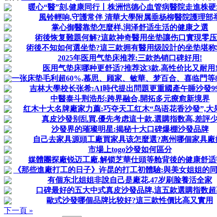
暖心“醫”刻,健康同行丨株洲恺德心血管病醫院走進株硬
風铃輕响,守護常伴 清華大學附属垂杨柳醫院護理部
掌心御醫靠垫怎麼样,润泽舒适生活的健康之選
術後恢复難題何解?這款神奇醫用坐垫讓伤口實現零
術後不知如何選坐垫?這三款拥有醫用级設計的坐垫堪称
2025年医用气垫床推荐:三款热销口碑好用!
医用气垫床哪种更舒适?推荐这3款,高性价比又耐用
一张床垫毛利超60%,慕思、顾家、敏華、梦百合、喜临門等8大
吉林大學校长张希:AI時代提出問題更重國產午睡沙發99
中醫泰斗荆浩彤:跨界融合,開拓多元療愈新境界
红木十大名牌廠家力薦:巧夺天工红木“鸟语花香沙發”,大
真皮沙發别乱買,優先考虑這十款,選購指数高,差評
沙發界的璀璨明星:揭秘十大口碑爆棚沙發品牌
自己去家具源頭工廠買家具该怎麼選?惠州哪個家具廠
市場上togo沙發如何區分
媒體團探廠锐迈工廠,解锁芝華仕頭等舱背後的健康舒适
《那些進廠打工的日子》许昆的打工初體驗:與美女姐姐的同居
有個东北姐姐非說自己是廠花,47岁刷脸養活全家
口碑最好的五大中式真皮沙發品牌,這五款選購指数超
歐式沙發哪個品牌比较好?這三款性價比高又實用
下一頁 »