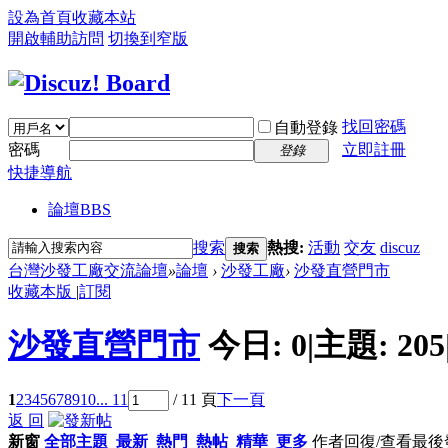
設為首頁
收藏本站
開啟輔助訪問
切換到窄版
找回密碼
自動登錄
密碼
立即註冊
登錄
快捷導航
論壇
BBS
搜索
熱搜:
活動
交友
discuz
搜索
台灣沙發工廠交流論壇
»
論壇
›
沙發工廠
›
沙發直營門市
收藏本版
|
訂閱
沙發直營門市
今日:
0
|
主題:
205
1
2
3
4
5
6
7
8
9
10
... 11
/ 11 頁
下一頁
返 回
新窗
全部主題
最新
熱門
熱帖
精華
更多
作者
回復/查看
最後