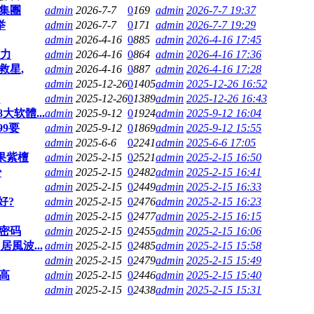
集團
admin
2026-7-7
0
169
admin
2026-7-7 19:37
举
admin
2026-7-7
0
171
admin
2026-7-7 19:29
admin
2026-4-16
0
885
admin
2026-4-16 17:45
压力
admin
2026-4-16
0
864
admin
2026-4-16 17:36
救星,
admin
2026-4-16
0
887
admin
2026-4-16 17:28
admin
2025-12-26
0
1405
admin
2025-12-26 16:52
!
admin
2025-12-26
0
1389
admin
2025-12-26 16:43
软體...
admin
2025-9-12
0
1924
admin
2025-9-12 16:04
9要
admin
2025-9-12
0
1869
admin
2025-9-12 15:55
admin
2025-6-6
0
2241
admin
2025-6-6 17:05
果紫檀
admin
2025-2-15
0
2521
admin
2025-2-15 16:50
少
admin
2025-2-15
0
2482
admin
2025-2-15 16:41
admin
2025-2-15
0
2449
admin
2025-2-15 16:33
好?
admin
2025-2-15
0
2476
admin
2025-2-15 16:23
admin
2025-2-15
0
2477
admin
2025-2-15 16:15
密码
admin
2025-2-15
0
2455
admin
2025-2-15 16:06
風波...
admin
2025-2-15
0
2485
admin
2025-2-15 15:58
admin
2025-2-15
0
2479
admin
2025-2-15 15:49
高
admin
2025-2-15
0
2446
admin
2025-2-15 15:40
admin
2025-2-15
0
2438
admin
2025-2-15 15:31